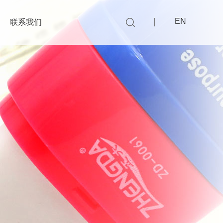
EN
联系我们