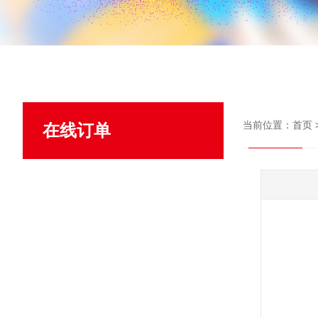
当前位置：
首页
在线订单