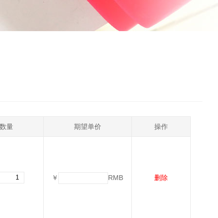
数量
期望单价
操作
￥
RMB
删除