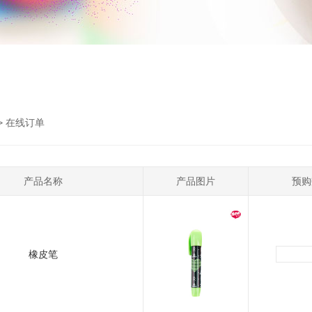
> 在线订单
产品名称
产品图片
预购
橡皮笔