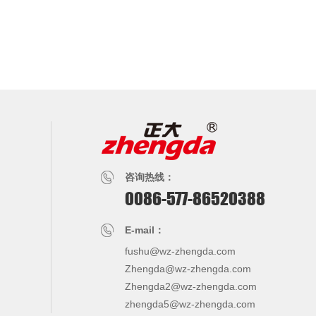
咨询热线：
0086-577-86520388
E-mail：
fushu@wz-zhengda.com
Zhengda@wz-zhengda.com
Zhengda2@wz-zhengda.com
zhengda5@wz-zhengda.com