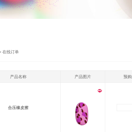
> 在线订单
产品名称
产品图片
预购
合压橡皮擦