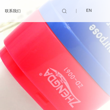
EN
联系我们